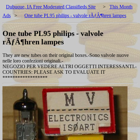
Dubuque, IA Free Moderated Classifieds Site
>
This Month
Ads
>
One tube PL95 philips - valvole rÃƒÂ¶hren lampes
One tube PL95 philips - valvole
rÃƒÂ¶hren lampes
They are new tubes on their original boxes.-Sono valvole nuove
nelle loro confezioni originali.-
NEGOZIO PER VEDERE ALTRI OGGETTI INTERESSANTI.-
COUNTRIES: PLEASE ASK TO EVALUATE IT
******************